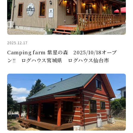
2025.12.17
Camping farm 紫星の森 2025/10/18オープ
ン!! ログハウス宮城県 ログハウス仙台市