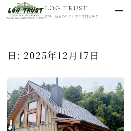
LOG TRUST
宮城・仙台のログハウス専門ビルダー
日:
2025年12月17日