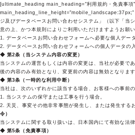
内
[ultimate_heading main_heading=”利用規約・免責事項” alig
容
main_heading_line_height=”mobile_lands
を
ジ及びデータベースお問い合わせシステム」（以下「当
ス
意の上、かつ本規則によりご利用いただけますようお願い申し上げます。[/
キ
1. データベースお問い合わせフォームへ必要な個人デー
ッ
2. データベースお問い合わせフォームへの個人データ
プ
◆ 第2条（当システム内容の変更）
当システムの運営もしくは内容の変更は、当社が必要で
後の内容のみ有効となり、変更前の内容は無効となりま
◆ 第3条（一時的な利用中断）
当社は、次のいずれかに該当する場合、お客様への事前
1. 当システムの保守または工事を行う場合。
2. 天災、事変その他非常事態が発生し、または発生するおそれがあり、
令）
当システムに関する取り扱いは、日本国内にて有効な法
◆ 第5条（免責事項）