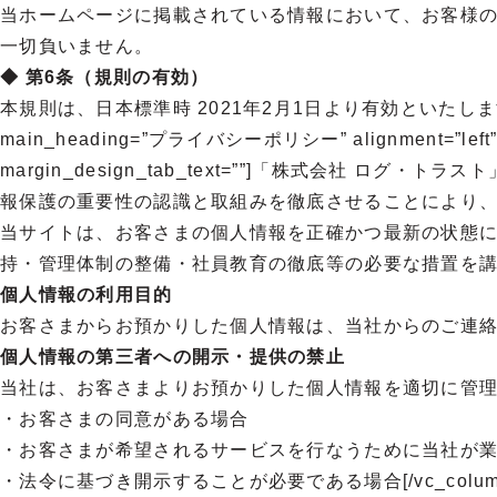
当ホームページに掲載されている情報において、お客様
一切負いません。
◆ 第6条（規則の有効）
本規則は、日本標準時 2021年2月1日より有効といたします。[/vc_column_
main_heading=”プライバシーポリシー” alignment=”left” main
margin_design_tab_text=””]「株式会
報保護の重要性の認識と取組みを徹底させることにより、個人情報の保護を
当サイトは、お客さまの個人情報を正確かつ最新の状態
持・管理体制の整備・社員教育の徹底等の必要な措置を講
個人情報の利用目的
お客さまからお預かりした個人情報は、当社からのご連
個人情報の第三者への開示・提供の禁止
当社は、お客さまよりお預かりした個人情報を適切に管
・お客さまの同意がある場合
・お客さまが希望されるサービスを行なうために当社が
・法令に基づき開示することが必要である場合[/vc_column_text