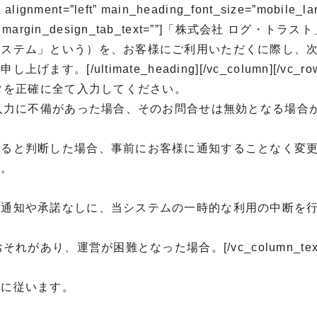
nment=”left” main_heading_font_size=”mobile_lan
cape:37px;” margin_design_tab_text=””]
システム」という）を、お客様にご利用いただくに際し、
ultimate_heading][/vc_column][/vc_ro
タを正確に全て入力してください。
の入力に不備があった場合、そのお問合せは無効となる場合
あると判断した場合、事前にお客様に通知することなく変
す。
の通知や承諾なしに、当システムの一時的な利用の中断を
運営が困難となった場合。[/vc_column_text][/vc_
律に従います。