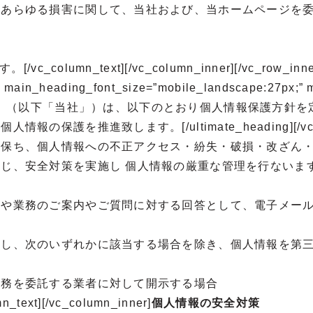
のあらゆる損害に関して、当社および、当ホームページを
text][/vc_column_inner][/vc_row_inner][/vc_
_heading_font_size=”mobile_landscape:27px;” mai
社 ログ・トラスト」（以下「当社」）は、以下のとおり個人情報
推進致します。[/ultimate_heading][/vc_colu
に保ち、個人情報への不正アクセス・紛失・破損・改ざん
じ、安全対策を実施し 個人情報の厳重な管理を行ないま
絡や業務のご案内やご質問に対する回答として、電子メー
理し、次のいずれかに該当する場合を除き、個人情報を第
業務を委託する業者に対して開示する場合
][/vc_column_inner]
個人情報の安全対策