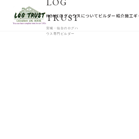
LOG
TRUST
HOME
ログハウスについて
ビルダー紹介
施工ギ
宮城・仙台のログハ
ウス専門ビルダー