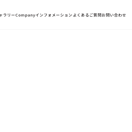
ャラリー
Company
インフォメーション
よくあるご質問
お問い合わせ
Master Builder
金澤 慶浩
Yoshihiro Kanazawa
かなざわ よしひろ ／ 代表取締役・マスタービルダー