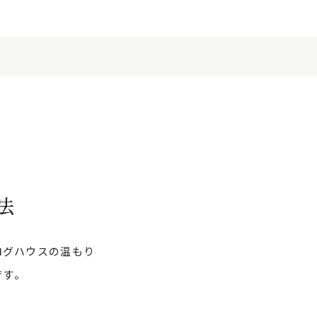
法
ログハウスの温もり
です。