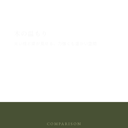
木の温もり
太い柱と梁が見せる、力強くも温かい空間
COMPARISON