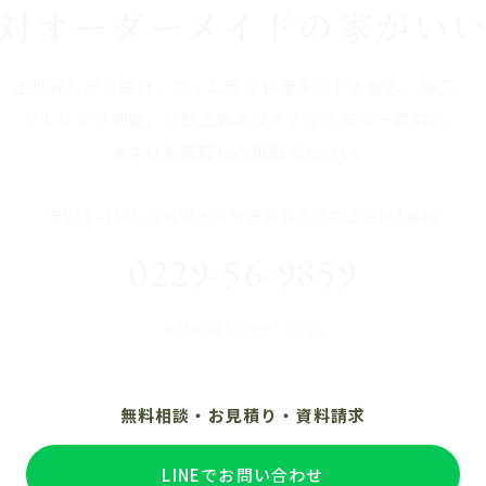
対オーダーメイドの家がい
土地探しから設計、フィンランド産キットの輸入、施工、
セトリング調整、外壁塗装メンテナンスまで一貫対応。
まずはお気軽にご相談ください。
〒989-4106 宮城県大崎市鹿島台大迫字上古屋1番地
0229-56-9859
受付時間 10:00〜17:30
無料相談・お見積り・資料請求
LINEでお問い合わせ