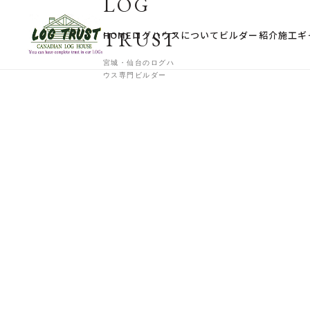
LOG
TRUST
HOME
ログハウスについて
ビルダー紹介
施工ギ
宮城・仙台のログハ
ウス専門ビルダー