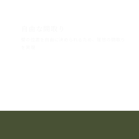
自由な間取り
壁の位置を自由に決められるため、理想の間取り
を実現