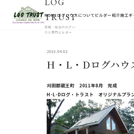
LOG
TRUST
HOME
ログハウスについて
ビルダー紹介
施工ギ
宮城・仙台のログハ
ウス専門ビルダー
2015.04.02
H・L・Dログハウス
刈田郡蔵王町 2011年8月 完成
H･L･Dログ・トラスト オリジナルプラ