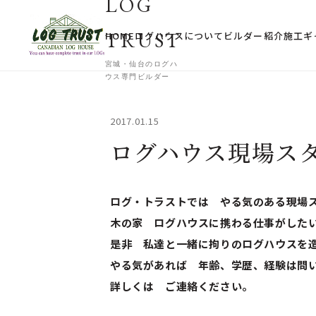
LOG
TRUST
HOME
ログハウスについて
ビルダー紹介
施工ギ
宮城・仙台のログハ
ウス専門ビルダー
2017.01.15
ログハウス現場スタ
ログ・トラストでは やる気のある現場
木の家 ログハウスに携わる仕事がし
是非 私達と一緒に拘りのログハウスを
やる気があれば 年齢、学歴、経験は問
詳しくは ご連絡ください。